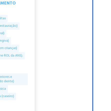
AMENTO
ltas
restauração)
al)
ngiva)
m crianças)
me ROL da ANS).
eriores e
do dente)
sica
 (caseiro)