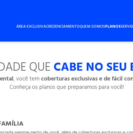
ÁREA EXCLUSIVA
CREDENCIAMENTO
QUEM SOMOS
PLANOS
SERVI
DADE QUE
CABE NO SEU
ental
, você tem
coberturas exclusivas e de fácil co
Conheça os planos que preparamos para você!
FAMÍLIA
ciada sempre perto de você, além de coberturas exclusivas e cont