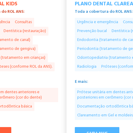
L KIDS
PLANO DENTAL CLARE
 do ROL ANS:
Toda a cobertura do ROL ANS:
gência
Consultas
Urgência e emergência
Consu
Dentística (restauração)
Prevenção bucal
Dentística (
amento de canal)
Endodontia (tratamento de can
tamento de gengiva)
Periodontia (tratamento de ge
(tratamento em crianças)
Odontopediatria (tratamento e
teses (conforme ROL da ANS).
Radiologia
Próteses (confor
E mais:
em dentes anteriores e
Prótese unitária em dentes ant
erômero (cor do dente)
posteriores em cerômero (cor 
todôntica básica
Documentação ortodôntica bá
Clareamento em Gel e moldeira