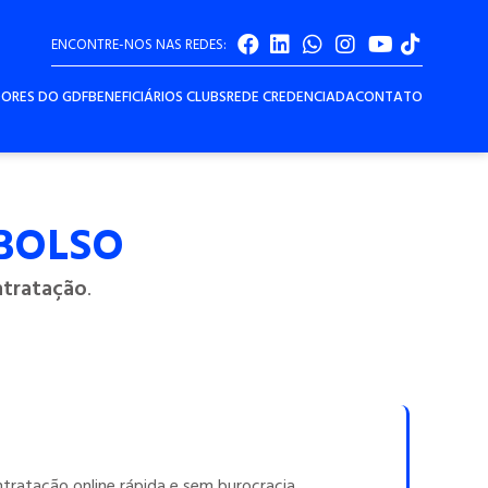
ENCONTRE-NOS NAS REDES:
DORES DO GDF
BENEFICIÁRIOS CLUBS
REDE CREDENCIADA
CONTATO
 BOLSO
ntratação
.
ratação online rápida e sem burocracia.