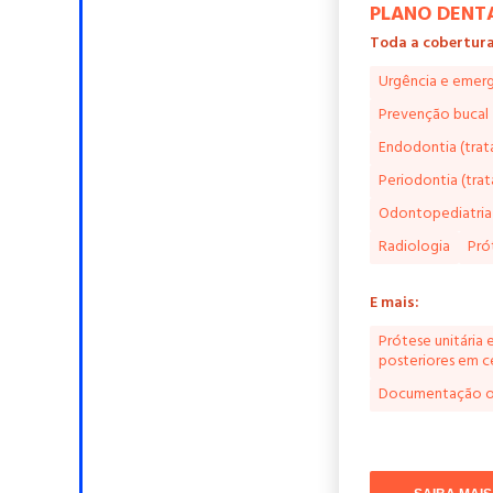
PLANO DENTA
Toda a cobertura
Urgência e emer
Prevenção bucal
Endodontia (trat
Periodontia (tra
Odontopediatria 
Radiologia
Pró
E mais:
Prótese unitária 
posteriores em c
Documentação or