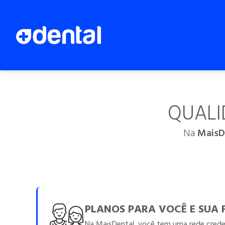
QUALI
Na
MaisD
PLANOS PARA VOCÊ E SUA 
Na MaisDental, você tem uma rede creden